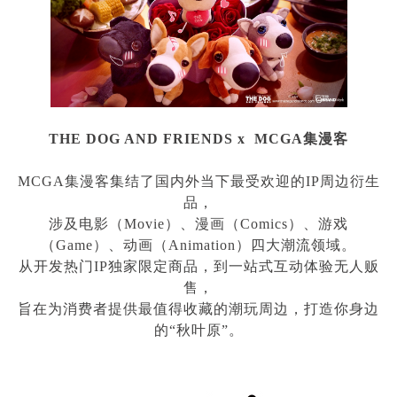
THE DOG AND FRIENDS x MCGA
集漫客
MCGA集漫客集结了国内外当下最受欢迎的
IP
周边衍生
品，
涉及电影（
Movie
）、漫画（
Comics
）、游戏
（
Game
）、动画（
Animation
）四大潮流领域。
从开发热门
IP
独家限定商品，到一站式互动体验无人贩
售，
旨在为消费者提供最值得收藏的潮玩周边，打造你身边
的
“
秋叶原
”
。