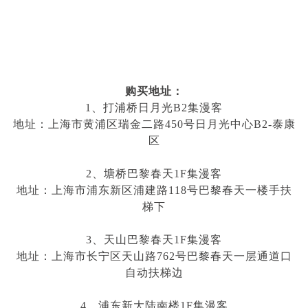
购买地址：
1、打浦桥日月光
B2
集漫客
地址：上海市黄浦区瑞金二路
450
号日月光中心
B2-
泰康
区
2、塘桥巴黎春天
1F
集漫客
地址：上海市浦东新区浦建路
118
号巴黎春天一楼手扶
梯下
3、天山巴黎春天
1F
集漫客
地址：上海市长宁区天山路
762
号巴黎春天一层通道口
自动扶梯边
4、浦东新大陆南楼
1F
集漫客