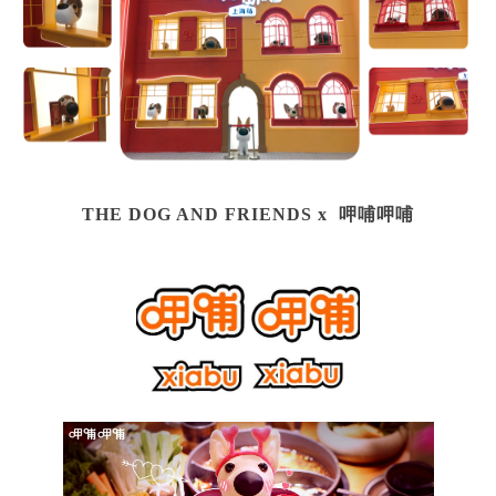
THE DOG AND FRIENDS x
呷哺呷哺