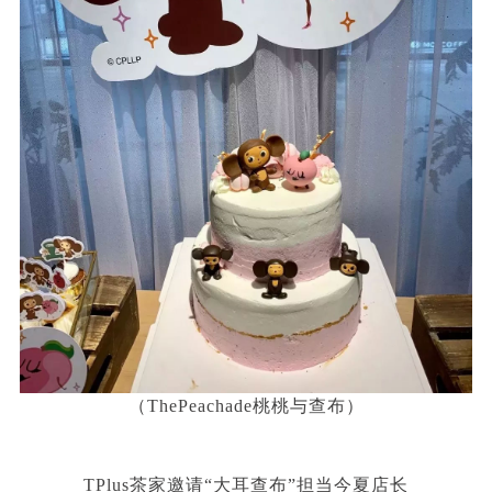
（ThePeachade桃桃与查布）
TPlus茶家邀请“大耳查布”担当今夏店长