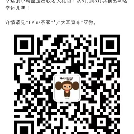
幸运的小粉丝送出联名大礼包！从5月到8月共抽出40名
幸运儿噢！
详情请见“TPlus茶家”与“大耳查布”双微。