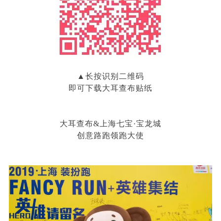
▲长按识别二维码
即可下载大耳查布贴纸
大耳查布&上海七宝·宝龙城
创意路跑领跑大使