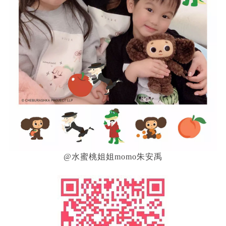
@水蜜桃姐姐momo朱安禹