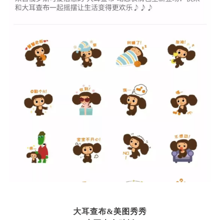
大耳查布&美图秀秀